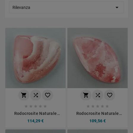

Rilevanza
















Rodocrosite Naturale
Rodocrosite Naturale
Forma Cuore Piatto
Forma Fantasia Piatto
114,29 €
109,56 €
Cabochon Liscio Fatto A
Cabochon Liscio Fatto A
Mano 27X24mm 9.68gm
Mano 35X19mm 9.29gm
1pz
1pz