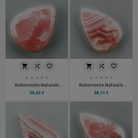
















Rodocrosite Naturale
Rodocrosite Naturale
Forma Goccia Piatto
Forma Goccia Piatto
50,02 €
38,11 €
Cabochon Liscio Fatto A
Cabochon Liscio Fatto A
Mano 20X16mm 4.29gm
Mano22X15mm 3.26gm
1pz
1pz