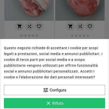
















Rodocrosite Naturale
Rodocrosite Naturale
Forma Goccia Piatto
Forma Goccia Piatto
40,50 €
48,80 €
Questo negozio richiede di accettare i cookie per scopi
Cabochon Liscio Fatto A
Cabochon Liscio Fatto A
Mano23X15mm 3.42gm
Mano24X16mm 4.10gm
legati a prestazioni, social media e annunci pubblicitari. I
1pz
1pz
cookie di terze parti per social media e a scopo
pubblicitario vengono utilizzati per offrire funzionalità
social e annunci pubblicitari personalizzati. Accetti i
cookie e l'elaborazione dei dati personali interessati?
tune
Configura
clear
Rifiuta