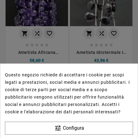
















Ametista Africana
Ametista Idrotermale In
Naturale In Perline
Perline Forma Goccia
58,60 €
43,96 €
Forma Goccia Piatto
Piatto Sfaccettato A
Sfaccettato A Mano Foro
Mano Foro Laterale 12-
Laterale
13X16-17mm
Questo negozio richiede di accettare i cookie per scopi
legati a prestazioni, social media e annunci pubblicitari. I
cookie di terze parti per social media e a scopo
pubblicitario vengono utilizzati per offrire funzionalità
social e annunci pubblicitari personalizzati. Accetti i
cookie e l'elaborazione dei dati personali interessati?
tune
Configura