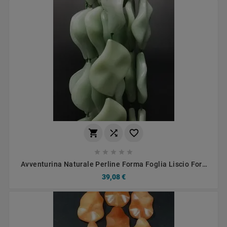








Avventurina Naturale Perline Forma Foglia Liscio Foro
Passante 25X40mm
39,08 €