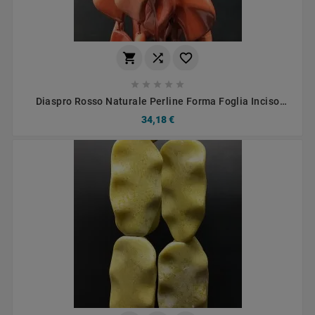








Diaspro Rosso Naturale Perline Forma Foglia Inciso
Liscio Piatto Foro Passante 26X42mm
34,18 €