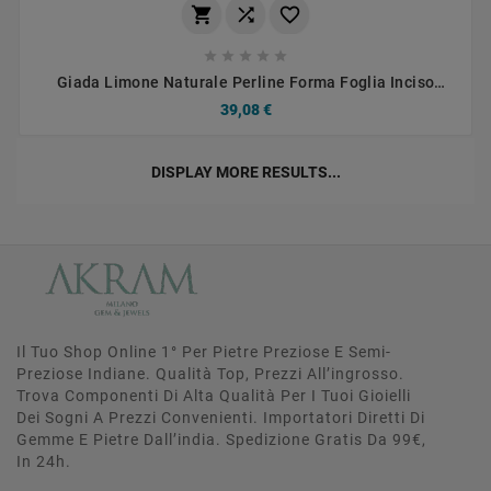








Giada Limone Naturale Perline Forma Foglia Inciso
Liscio Piatto Foro Passante 26X50mm
39,08 €
DISPLAY MORE RESULTS...
Il Tuo Shop Online 1° Per Pietre Preziose E Semi-
Preziose Indiane. Qualità Top, Prezzi All’ingrosso.
Trova Componenti Di Alta Qualità Per I Tuoi Gioielli
Dei Sogni A Prezzi Convenienti. Importatori Diretti Di
Gemme E Pietre Dall’india. Spedizione Gratis Da 99€,
In 24h.