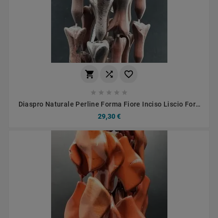








Diaspro Naturale Perline Forma Fiore Inciso Liscio Foro
Passante 15X43mm
29,30 €