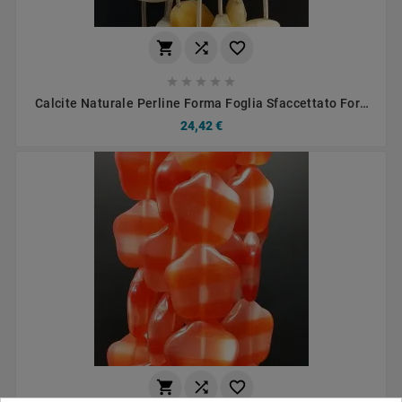








Calcite Naturale Perline Forma Foglia Sfaccettato Foro
Passante 45X20mm
24,42 €


