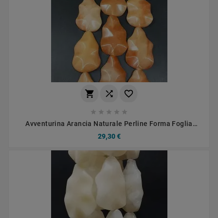








Avventurina Arancia Naturale Perline Forma Foglia
Liscio Foro Passante 24X36mm
29,30 €