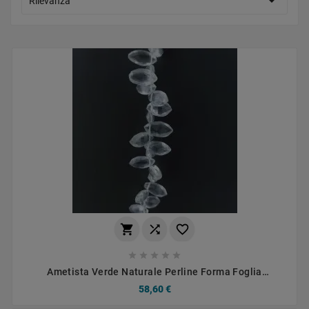

Rilevanza








Ametista Verde Naturale Perline Forma Foglia
Sfaccettata A Mano Piatto Foro Laterale
58,60 €