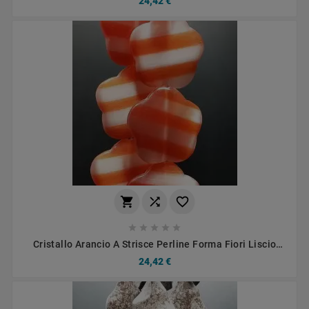
24,42 €








Cristallo Arancio A Strisce Perline Forma Fiori Liscio
Foro Passante 38X36mm
24,42 €