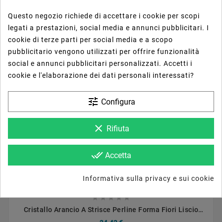





Questo negozio richiede di accettare i cookie per scopi
Cristallo Arancio A Strisce Perline Forma Fiori Liscio
legati a prestazioni, social media e annunci pubblicitari. I
Foro Passante 22X21mm
24,42 €
cookie di terze parti per social media e a scopo
pubblicitario vengono utilizzati per offrire funzionalità
social e annunci pubblicitari personalizzati. Accetti i
cookie e l'elaborazione dei dati personali interessati?
tune
Configura
clear
Rifiuta
done_all
Accetta



Informativa sulla privacy e sui cookie





Cristallo Arancio A Strisce Perline Forma Fiori Liscio
Foro Passante 30X28mm