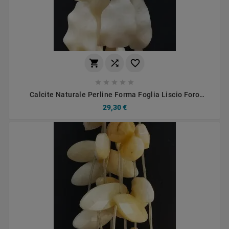








Calcite Naturale Perline Forma Foglia Liscio Foro
Passante 25X38mm
29,30 €