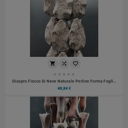








Diaspro Fiocco Di Neve Naturale Perline Forma Foglia
Inciso Liscio Piatto Foro Passante 34X54mm
48,84 €