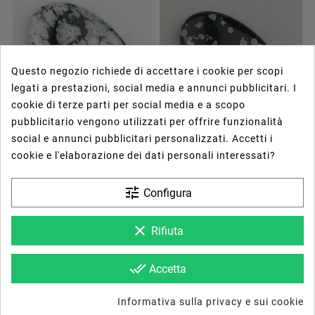
1pz
1pz
Questo negozio richiede di accettare i cookie per scopi
legati a prestazioni, social media e annunci pubblicitari. I
cookie di terze parti per social media e a scopo
pubblicitario vengono utilizzati per offrire funzionalità
social e annunci pubblicitari personalizzati. Accetti i






cookie e l'elaborazione dei dati personali interessati?










tune
Configura
Ossidiana Fiocco Di Neve
Ossidiana Fiocco Di Neve
Naturale Forma Goccia
Naturale Forma Ovale
61,93 €
40,50 €
Piatto Cabochon Liscio
Piatto Cabochon Liscio
Fatto A Mano
Fatto A Mano
clear
Rifiuta
29X18X4mm 17,45 Carati
23X13X5mm 11,45 Carati
1pz
1pz
done_all
Accetta
Informativa sulla privacy e sui cookie