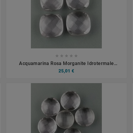









Acquamarina Rosa Morganite Idrotermale
Briolette Forma Quadrato Sfaccettato Fatto A
25,01 €
Mano 12mm 1pz