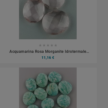









Acquamarina Rosa Morganite Idrotermale
Briolette Forma Irregolare Sfaccettato Fatto A
11,16 €
Mano 12-16mm 1pz