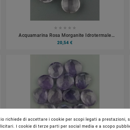









Acquamarina Rosa Morganite Idrotermale
Briolette Forma Tondo Sfaccettato Fatto A Mano
20,54 €
12mm 1pz
o richiede di accettare i cookie per scopi legati a prestazioni, 
citari. I cookie di terze parti per social media e a scopo pubbli