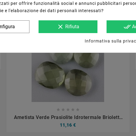





zati per offrire funzionalità social e annunci pubblicitari perso




Ametista Rosa Di Francia Briolette Forma
ie e l'elaborazione dei dati personali interessati?
Irregolare Sfaccettato Fatto A Mano 12-16mm
11,16 €
1pz
clear
done_all
nfigura
Rifiuta
A
Informativa sulla privac









Ametista Verde Prasiolite Idrotermale Briolette
Forma Irregolare Sfaccettato Fatto A Mano 12-
11,16 €
16mm 1pz