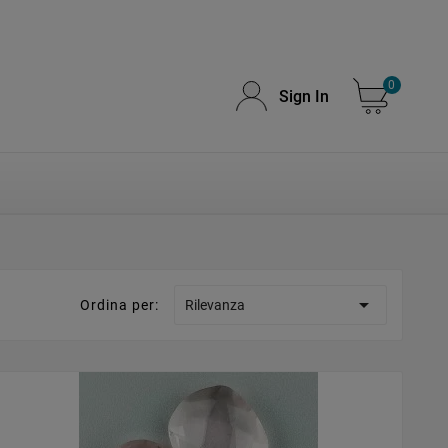
0
Sign In

Ordina per:
Rilevanza