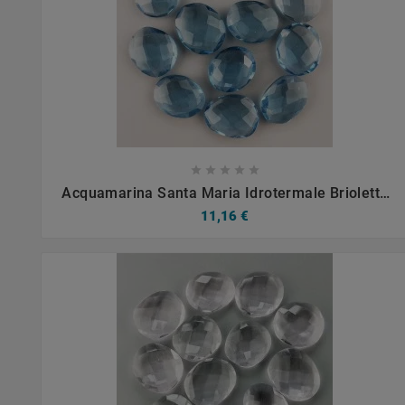









Acquamarina Santa Maria Idrotermale Briolette
Forma Irregolare Sfaccettato Fatto A Mano 12-
11,16 €
16mm 1pz