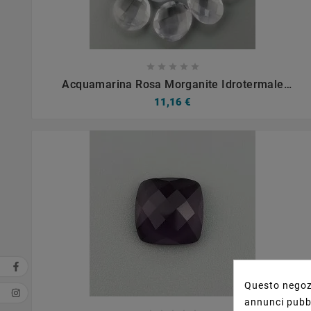









Acquamarina Rosa Morganite Idrotermale
Briolette Forma Irregolare Sfaccettato Fatto A
11,16 €
Mano 11-17mm 1pz
Questo negozi
annunci pubbli