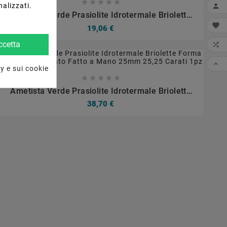





nalizzati.





Ametista Verde Prasiolite Idrotermale Briolette
Forma Tondo Sfaccettato Fatto A Mano 12mm

19,06 €
1pz
ccetta


y e sui cookie









Ametista Verde Prasiolite Idrotermale Briolette
Forma Tondo Sfaccettato Fatto A Mano 25mm
38,70 €
25,25 Carati 1pz