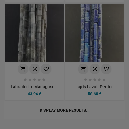
AAA Sfaccettato A Mano
Sfaccettato A Mano
















Labradorite Madagascar
Lapis Lazuli Perline
Perline Forma Cilindro
Forma Cilindro
43,96 €
58,60 €
Sfaccettato A Mano
Sfaccettato A Mano
DISPLAY MORE RESULTS...