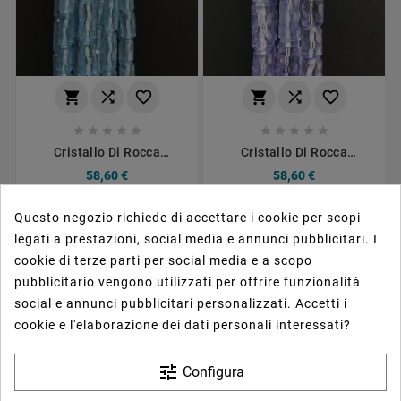
















Cristallo Di Rocca
Cristallo Di Rocca
Diamantata Azzurro
Diamantata Blu Perline
58,60 €
58,60 €
Perline Forma Cilindro
Forma Cilindro AAA
AAA Sfaccettato A Mano
Sfaccettato A Mano
Questo negozio richiede di accettare i cookie per scopi
legati a prestazioni, social media e annunci pubblicitari. I
cookie di terze parti per social media e a scopo
pubblicitario vengono utilizzati per offrire funzionalità
social e annunci pubblicitari personalizzati. Accetti i
cookie e l'elaborazione dei dati personali interessati?
tune
Configura