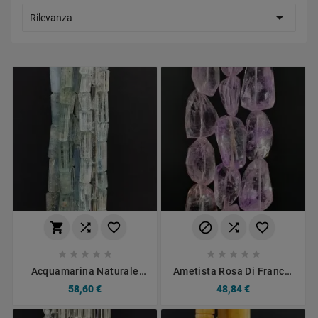

Rilevanza
















Acquamarina Naturale
Ametista Rosa Di Francia
Perline Forma Cilindro
Sassi Sfaccettati Taglio
58,60 €
48,84 €
Sfaccettato A Mano
Laser