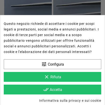
Questo negozio richiede di accettare i cookie per scopi
legati a prestazioni, social media e annunci pubblicitari. I
cookie di terze parti per social media e a scopo
pubblicitario vengono utilizzati per offrire funzionalità
social e annunci pubblicitari personalizzati. Accetti i






cookie e l'elaborazione dei dati personali interessati?










tune
Configura
Diaspro Rosso Quadrata
Diaspro Rosso Tondo
Briolette Sfaccettato A
Briolette Sfaccettato A
55,39 €
78,57 €
Mano 8X8X5mm 2,45CT
Mano 10X10X5mm
3,50CT
clear
Rifiuta
done_all
Accetta
Informativa sulla privacy e sui cookie