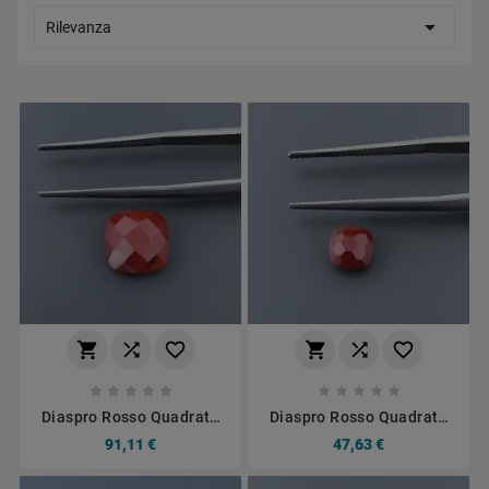

Rilevanza
















Diaspro Rosso Quadrata
Diaspro Rosso Quadrata
Briolette Sfaccettato A
Briolette Sfaccettato A
91,11 €
47,63 €
Mano 10X10X5mm
Mano 6X6X4mm 1,25CT
4,10CT