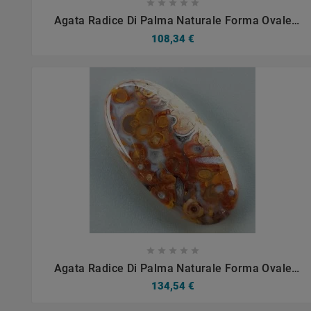









Agata Radice Di Palma Naturale Forma Ovale
Piatto Cabochon Liscio Fatto A Mano 35X21mm
108,34 €
6.15gm 1pz









Agata Radice Di Palma Naturale Forma Ovale
Piatto Cabochon Liscio Fatto A Mano 38X19mm
134,54 €
7.58gm 1pz