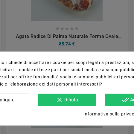









Agata Radice Di Palma Naturale Forma Ovale
Piatto Cabochon Liscio Fatto A Mano 34X18mm
85,74 €
4.80gm 1pz
o richiede di accettare i cookie per scopi legati a prestazioni, 
citari. I cookie di terze parti per social media e a scopo pubbli
zati per offrire funzionalità social e annunci pubblicitari perso
ie e l'elaborazione dei dati personali interessati?
clear
done_all
nfigura
Rifiuta
A
Informativa sulla privac