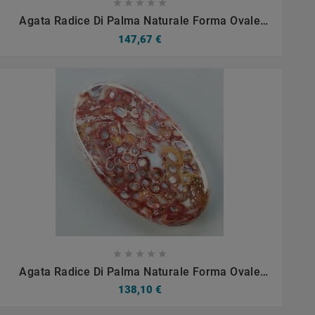









Agata Radice Di Palma Naturale Forma Ovale
Piatto Cabochon Liscio Fatto A Mano 36X27mm
147,67 €
8.32gm 1pz









Agata Radice Di Palma Naturale Forma Ovale
Piatto Cabochon Liscio Fatto A Mano 40X22mm
138,10 €
7.76gm 1pz