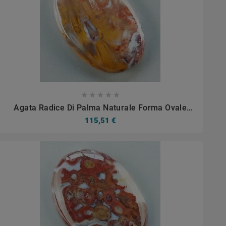









Agata Radice Di Palma Naturale Forma Ovale
Piatto Cabochon Liscio Fatto A Mano 33X22mm
115,51 €
6.50gm 1pz