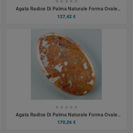









Agata Radice Di Palma Naturale Forma Ovale
Piatto Cabochon Liscio Fatto A Mano 36X22mm
127,42 €
7.17gm 1pz









Agata Radice Di Palma Naturale Forma Ovale
Piatto Cabochon Liscio Fatto A Mano 39X24mm
170,26 €
9.55gm 1pz