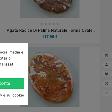









Agata Radice Di Palma Naturale Forma Ovale
Piatto Cabochon Liscio Fatto A Mano 34X24mm
117,90 €
6.62gm 1pz
social media e

citario
nalizzati.


ccetta


y e sui cookie