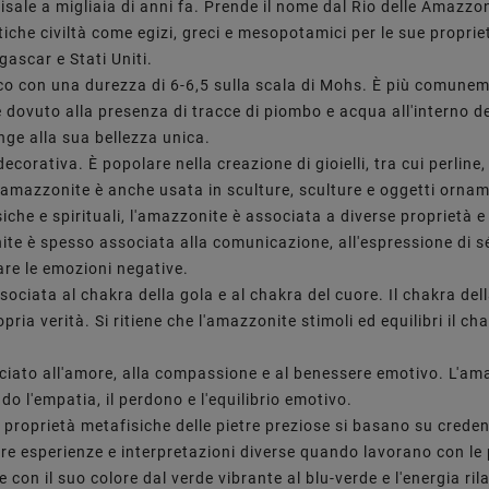
isale a migliaia di anni fa. Prende il nome dal Rio delle Amazzon
iche civiltà come egizi, greci e mesopotamici per le sue proprie
gascar e Stati Uniti.
ico con una durezza di 6-6,5 sulla scala di Mohs. È più comunem
e è dovuto alla presenza di tracce di piombo e acqua all'interno
nge alla sua bellezza unica.
ecorativa. È popolare nella creazione di gioielli, tra cui perline
 L'amazzonite è anche usata in sculture, sculture e oggetti ornam
che e spirituali, l'amazzonite è associata a diverse proprietà e b
ite è spesso associata alla comunicazione, all'espressione di sé
rare le emozioni negative.
ata al chakra della gola e al chakra del cuore. Il chakra della
ropria verità. Si ritiene che l'amazzonite stimoli ed equilibri i
sociato all'amore, alla compassione e al benessere emotivo. L'am
do l'empatia, il perdono e l'equilibrio emotivo.
e proprietà metafisiche delle pietre preziose si basano su crede
ere esperienze e interpretazioni diverse quando lavorano con le 
on il suo colore dal verde vibrante al blu-verde e l'energia ril