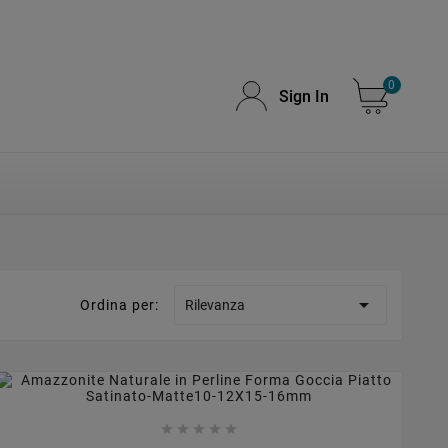
0
Sign In

Ordina per:
Rilevanza








