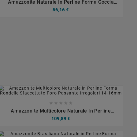
Amazzonite Naturale In Perline Forma Goccia
Piatto Satinato-Matte10-12X15-16mm
56,16 €









Amazzonite Multicolore Naturale In Perline
Forma Rondelle Sfaccettato Foro Passante
109,89 €
Irregolari 14-16mm