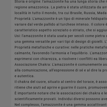
Storia e origine: l'amazzonite ha una lunga storia che r
regione amazzonica. La pietra è stata utilizzata da ant
località in tutto il mondo, tra cui Brasile, Russia, Mada
Proprietà: L'amazzonite è un tipo di minerale feldspat
variare dal verde pallido al turchese intenso. Il color
caratteristico aspetto screziato o striato, che si aggiu
Usi: l'amazzonite è stata usata per secoli come pietra d
una gemma versatile per vari tipi di design di gioielli.
Proprietà metafisiche e curative: nelle pratiche metafisi
calmante, favorendo l'armonia e l'equilibrio. L'amazzon
esprimersi con chiarezza, a risolvere i conflitti ea libe
Associazione Chakra: L'amazzonite è comunemente associ
alla comunicazione, all'espressione di sé e al dire la p
e autentica.
Il chakra del cuore, situato al centro del torace, è as
ritiene che aiuti ad aprire e guarire il cuore, promuoven
È importante notare che le associazioni dei chakra e l
scientificamente provati. Individui diversi possono av
Nel complesso, l'amazzonite è una gemma accattivante c