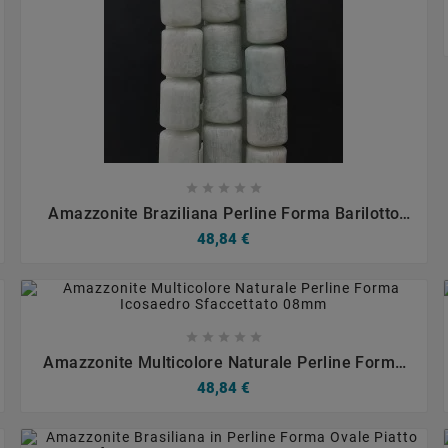









Amazzonite Braziliana Perline Forma Barilotto
Liscio 10x13-14mm
48,84 €









Amazzonite Multicolore Naturale Perline Forma
Icosaedro Sfaccettato 08mm
48,84 €