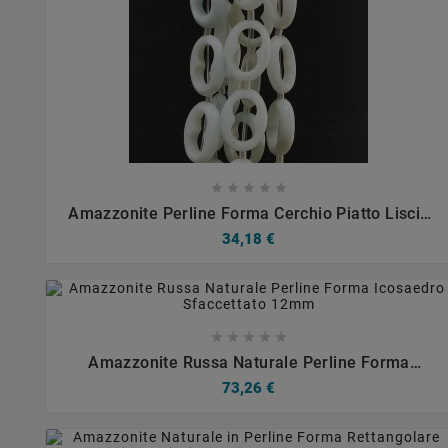









Amazzonite Perline Forma Cerchio Piatto Liscio
Infinito 14X19mm
34,18 €









Amazzonite Russa Naturale Perline Forma
Icosaedro Sfaccettato 12mm
73,26 €