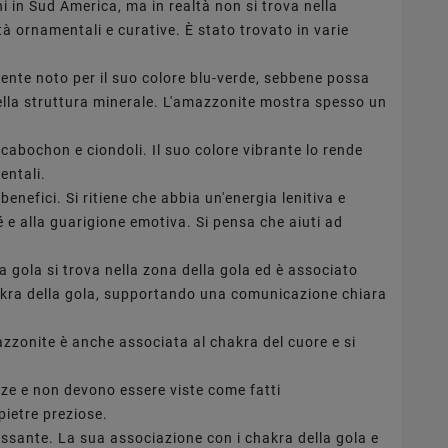
i in Sud America, ma in realtà non si trova nella
tà ornamentali e curative. È stato trovato in varie
ente noto per il suo colore blu-verde, sebbene possa
 della struttura minerale. L'amazzonite mostra spesso un
, cabochon e ciondoli. Il suo colore vibrante lo rende
entali.
enefici. Si ritiene che abbia un'energia lenitiva e
 e alla guarigione emotiva. Si pensa che aiuti ad
 gola si trova nella zona della gola ed è associato
l chakra della gola, supportando una comunicazione chiara
azzonite è anche associata al chakra del cuore e si
nze e non devono essere viste come fatti
pietre preziose.
assante. La sua associazione con i chakra della gola e