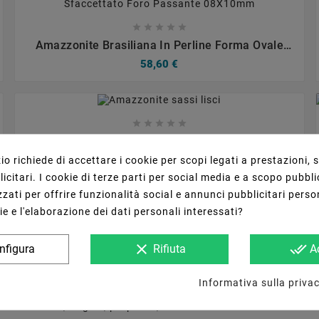









Amazzonite Brasiliana In Perline Forma Ovale
Piatto Sfaccettato Foro Passante 08X10mm
58,60 €









Amazzonite Sassi Lisci
29,30 €
o richiede di accettare i cookie per scopi legati a prestazioni, 
citari. I cookie di terze parti per social media e a scopo pubbli
zati per offrire funzionalità social e annunci pubblicitari perso
ie e l'elaborazione dei dati personali interessati?
clear
done_all
nfigura
Rifiuta
A
Informativa sulla privac
ore dal verde vibrante al blu-verde. È una varietà di feldspato 
a sua storia, origine, proprietà, usi e la sua associazione con i