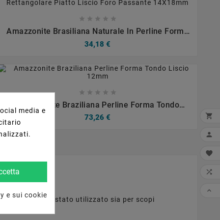









Amazzonite Brasiliana Naturale In Perline Forma
Rettangolare Piatto Liscio Foro Passante
34,18 €
14X18mm









Amazzonite Braziliana Perline Forma Tondo
social media e
Liscio 12mm

73,26 €
citario
nalizzati.


ccetta


y e sui cookie
microclino ed è stato utilizzato sia per scopi
 chakra: