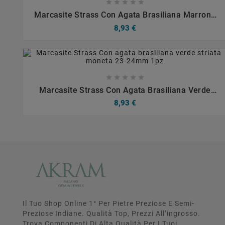









Marcasite Strass Con Agata Brasiliana Marrone
Striata Moneta 24-25mm 1pz
8,93 €









Marcasite Strass Con Agata Brasiliana Verde
Striata Moneta 23-24mm 1pz
8,93 €
Il Tuo Shop Online 1° Per Pietre Preziose E Semi-
Preziose Indiane. Qualità Top, Prezzi All’ingrosso.
Trova Componenti Di Alta Qualità Per I Tuoi