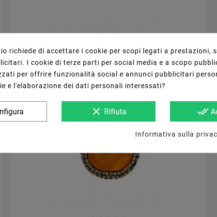





o richiede di accettare i cookie per scopi legati a prestazioni, 




Marcasite Strass Con Acquamarina Cilindro
citari. I cookie di terze parti per social media e a scopo pubbli
13x15mm 1pz
20,84 €
zati per offrire funzionalità social e annunci pubblicitari perso
ie e l'elaborazione dei dati personali interessati?
clear
done_all
nfigura
Rifiuta
A
Informativa sulla privac