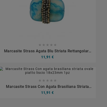









Marcasite Strass Agata Blu Striata Rettangolare
20x25mm 1pz
11,91 €









Marcasite Strass Con Agata Brasiliana Striata
Ovale Piatto Liscio 18x23mm 1pz
11,91 €