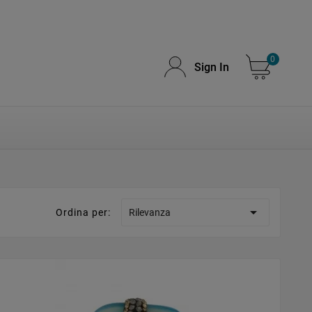
0
Sign In

Ordina per:
Rilevanza