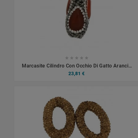









Marcasite Cilindro Con Occhio Di Gatto Arancio
15x28mm 1pz
23,81 €