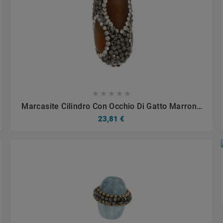









Marcasite Cilindro Con Occhio Di Gatto Marrone
15x28mm 1pz
23,81 €