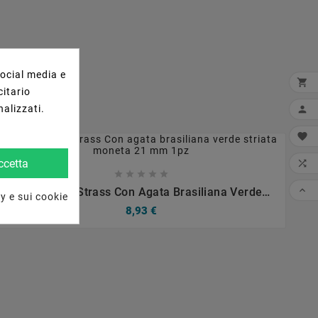
social media e

citario
nalizzati.


ccetta











Marcasite Strass Con Agata Brasiliana Verde
y e sui cookie
Striata Moneta 21 Mm 1pz
8,93 €