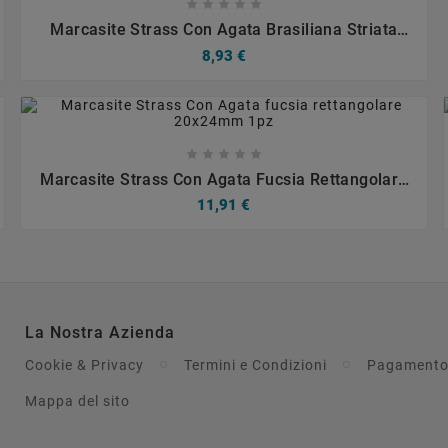









Marcasite Strass Con Agata Brasiliana Striata
Moneta 21mm 1pz
8,93 €









Marcasite Strass Con Agata Fucsia Rettangolare
20x24mm 1pz
11,91 €
La Nostra Azienda
Cookie & Privacy
Termini e Condizioni
Pagamento
Mappa del sito