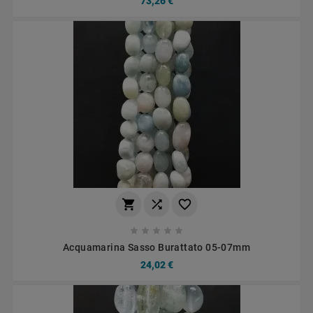
73,26 €








Acquamarina Sasso Burattato 05-07mm
24,02 €