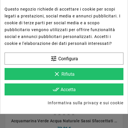





Questo negozio richiede di accettare i cookie per scopi
Acquamarina Multicolore (AA) Sassi Irregolari
legati a prestazioni, social media e annunci pubblicitari. I
Sfaccettati 13X18mm
195,36 €
cookie di terze parti per social media e a scopo
pubblicitario vengono utilizzati per offrire funzionalità
social e annunci pubblicitari personalizzati. Accetti i
cookie e l'elaborazione dei dati personali interessati?
tune
Configura
clear
Rifiuta
done_all
Accetta



Informativa sulla privacy e sui cookie





Acquamarina Verde Acqua Naturale Sassi Sfaccettati A
Mano