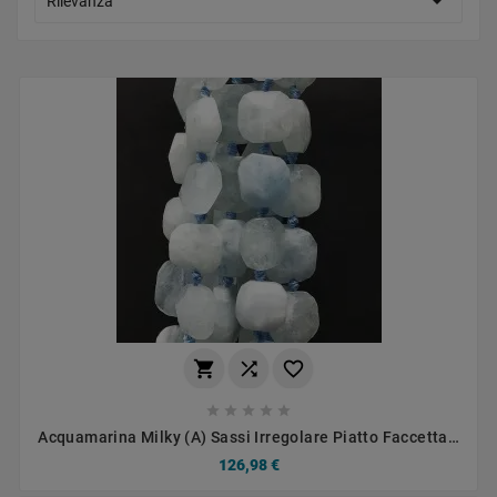

Rilevanza








Acquamarina Milky (A) Sassi Irregolare Piatto Faccettati
15-18mm
126,98 €