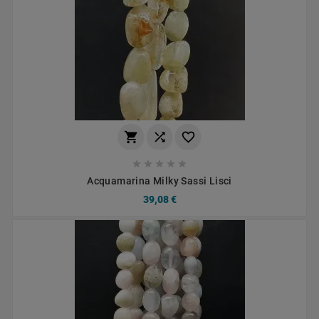








Acquamarina Milky Sassi Lisci
39,08 €