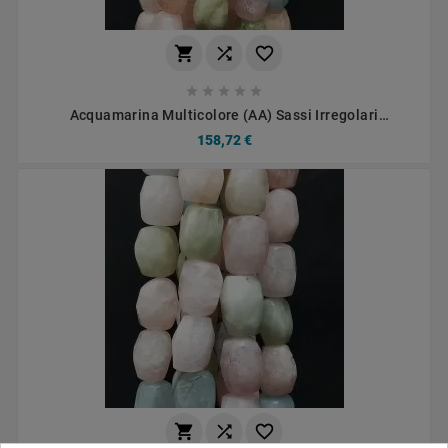








Acquamarina Multicolore (AA) Sassi Irregolari
Sfaccettati 12X15mm
158,72 €


