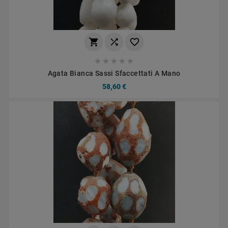








Agata Bianca Sassi Sfaccettati A Mano
58,60 €