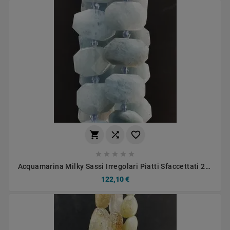








Acquamarina Milky Sassi Irregolari Piatti Sfaccettati 20-
15mm
122,10 €