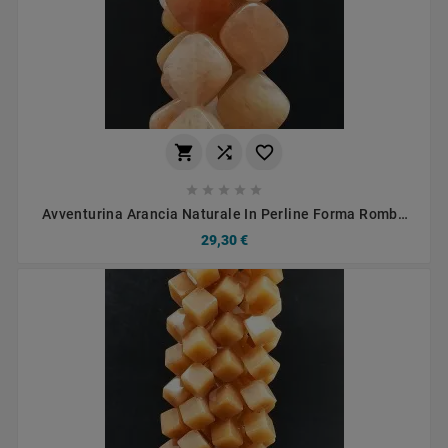








Avventurina Arancia Naturale In Perline Forma Rombo
Piatto Liscio Foro Diagonale 15mm
29,30 €