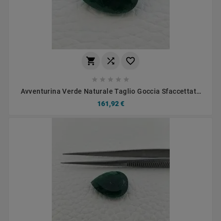








Avventurina Verde Naturale Taglio Goccia Sfaccettata
Fatto A Mano Gemma Sciolta 13X20mm 10,90 Carati 1pz
161,92 €