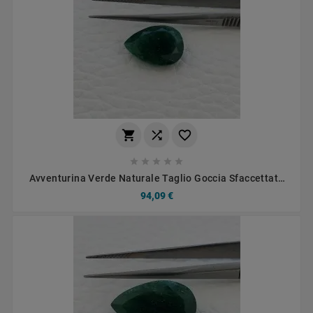








Avventurina Verde Naturale Taglio Goccia Sfaccettata
Fatto A Mano Gemma Sciolta 12X16mm 6,30 Carati 1pz
94,09 €