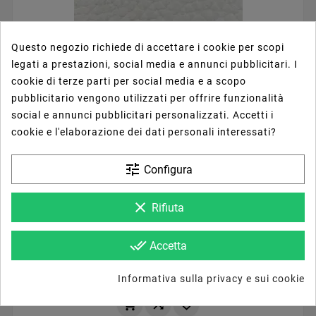



Questo negozio richiede di accettare i cookie per scopi
legati a prestazioni, social media e annunci pubblicitari. I





cookie di terze parti per social media e a scopo
Avventurina Verde Naturale Taglio Goccia Sfaccettata
Fatto A Mano Gemma Sciolta 15X20mm 11,00 Carati 1pz
pubblicitario vengono utilizzati per offrire funzionalità
178,61 €
social e annunci pubblicitari personalizzati. Accetti i
cookie e l'elaborazione dei dati personali interessati?
tune
Configura
clear
Rifiuta
done_all
Accetta
Informativa sulla privacy e sui cookie


