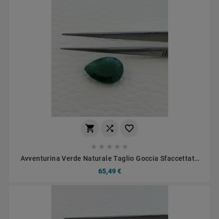








Avventurina Verde Naturale Taglio Goccia Sfaccettata
Fatto A Mano Gemma Sciolta 10X14mm 4,40 Carati 1pz
65,49 €