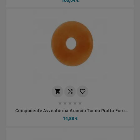
100,04 €








Componente Avventurina Arancio Tondo Piatto Foro
Centrale 30 Mm 1pz
14,88 €