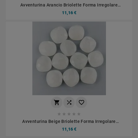
Avventurina Arancio Briolette Forma Irregolare
Sfaccettato Fatto A Mano 12-16mm 1pz
11,16 €








Avventurina Beige Briolette Forma Irregolare
Sfaccettato Fatto A Mano 12-16mm 1pz
11,16 €