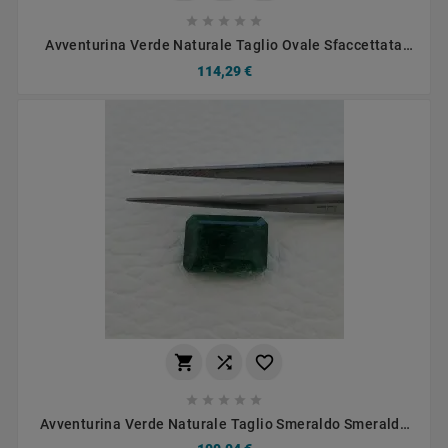





Avventurina Verde Naturale Taglio Ovale Sfaccettata
Fatto A Mano Gemma Sciolta 12X16mm 7,70 Carati 1pz
114,29 €








Avventurina Verde Naturale Taglio Smeraldo Smeraldo
Octagon Sfaccettata Fatto A Mano 10x14mm 1pz