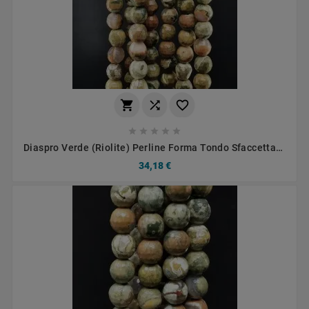








Diaspro Verde (Riolite) Perline Forma Tondo Sfaccettato
06mm
34,18 €