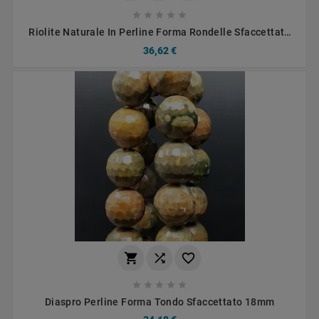





Riolite Naturale In Perline Forma Rondelle Sfaccettato
Foro Passante 08mm
36,62 €








Diaspro Perline Forma Tondo Sfaccettato 18mm