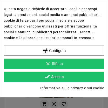
Questo negozio richiede di accettare i cookie per scopi



legati a prestazioni, social media e annunci pubblicitari. I
cookie di terze parti per social media e a scopo





pubblicitario vengono utilizzati per offrire funzionalità
Riolite Naturale In Perline Forma Rondelle Sfaccettato
Foro Passante 10mm
social e annunci pubblicitari personalizzati. Accetti i
43,96 €
cookie e l'elaborazione dei dati personali interessati?
tune
Configura
clear
Rifiuta
done_all
Accetta
Informativa sulla privacy e sui cookie


