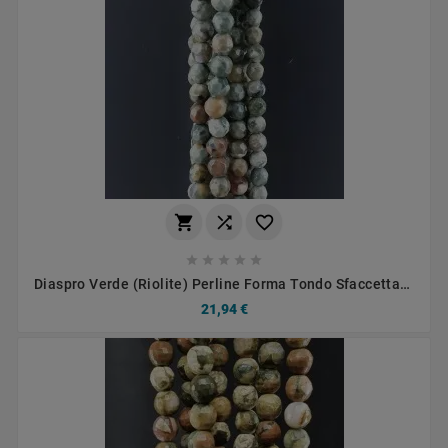








Diaspro Verde (Riolite) Perline Forma Tondo Sfaccettato
04mm
21,94 €