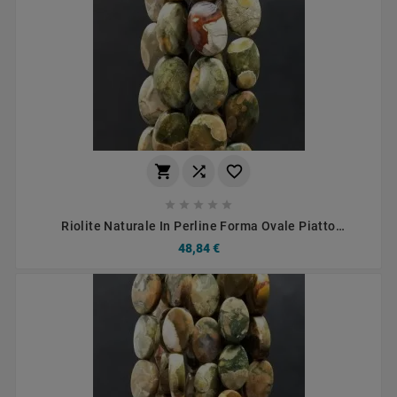








Riolite Naturale In Perline Forma Ovale Piatto
Sfaccettato Foro Passante 10x15mm
48,84 €