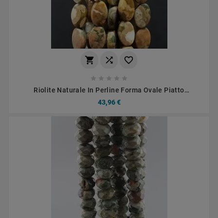








Riolite Naturale In Perline Forma Ovale Piatto
Sfaccettato Foro Passante 08x12mm
43,96 €