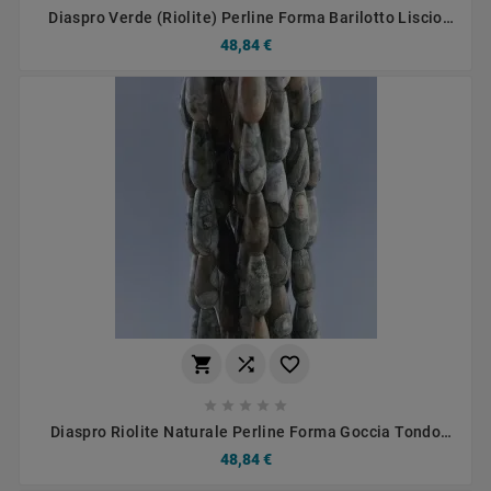
Diaspro Verde (Riolite) Perline Forma Barilotto Liscio
10x14mm
48,84 €








Diaspro Riolite Naturale Perline Forma Goccia Tondo
Sfaccettato Foro Passante 16x6mm
48,84 €