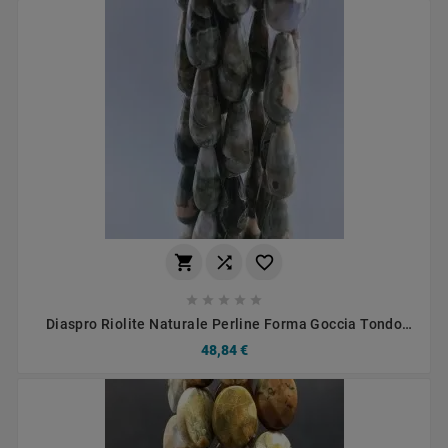








Diaspro Riolite Naturale Perline Forma Goccia Tondo
Sfaccettato Foro Passante 20x8mm
48,84 €