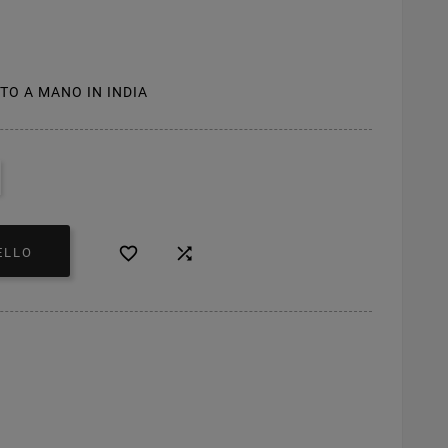
RATO A MANO IN INDIA


ELLO