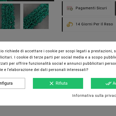
Pagamenti Sicuri
14 Giorni Per Il Reso
o richiede di accettare i cookie per scopi legati a prestazioni, 
citari. I cookie di terze parti per social media e a scopo pubbli
zati per offrire funzionalità social e annunci pubblicitari perso
ie e l'elaborazione dei dati personali interessati?
clear
done_all
nfigura
Rifiuta
A
Informativa sulla privac