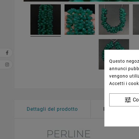
Questo negozi
annunci pubbli
vengono utiliz
Accetti i cook
tune
Co
Dettagli del prodotto
Revisione