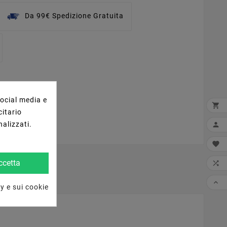
Da 99€ Spedizione Gratuita
social media e

citario
nalizzati.


ccetta


y e sui cookie